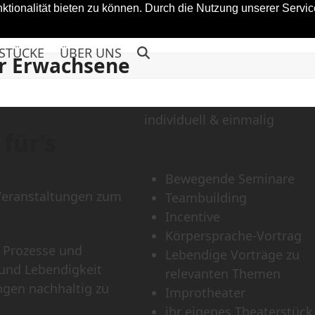
tionalität bieten zu können. Durch die Nutzung unserer Service
STÜCKE
ÜBER UNS
r Erwachsene
individuell & einmalig
für’s
Bewegende Seminare
 Veranstaltungen zum
Teambuilding
Incentive
Körpersprache-Vortrag
e Prozesse und
Lebendige Vorträge zu
und Lebendigkeit
relevanten Themen
ngen nachhaltig zu
Improtheater
ihr eigenes Theaterstück