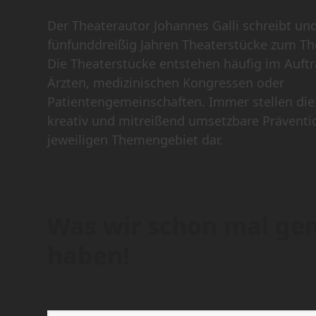
Der Theaterautor Johannes Galli schreibt und
fünfunddreißig Jahren Theaterstücke zum T
Die Theaterstücke entstehen häufig im Auft
Ärzten, medizinischen Kongressen oder
Patientengemeinschaften. Immer stellen die
kreativ und mitreißend umsetzbare Präve
jeweiligen Themengebiet dar.
Was wir schon mal ge
haben!