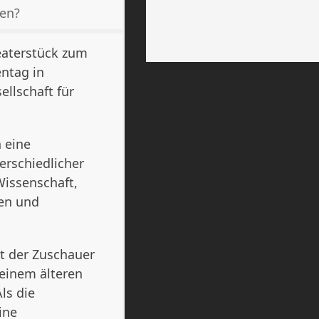
sen?
eaterstück zum
ntag in
llschaft für
 eine
erschiedlicher
Wissenschaft,
ren und
bt der Zuschauer
 einem älteren
ls die
ine