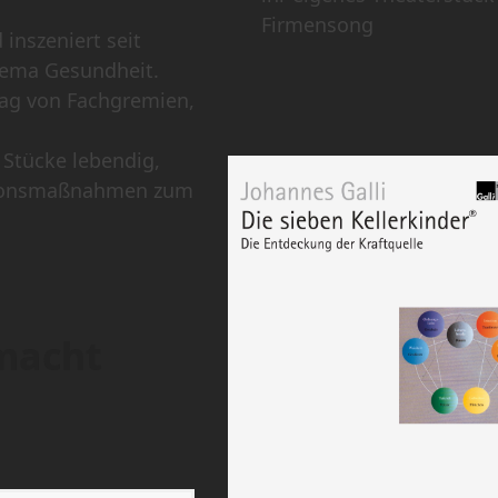
Firmensong
 inszeniert seit
hema Gesundheit.
rag von Fachgremien,
 Stücke lebendig,
ntionsmaßnahmen zum
macht