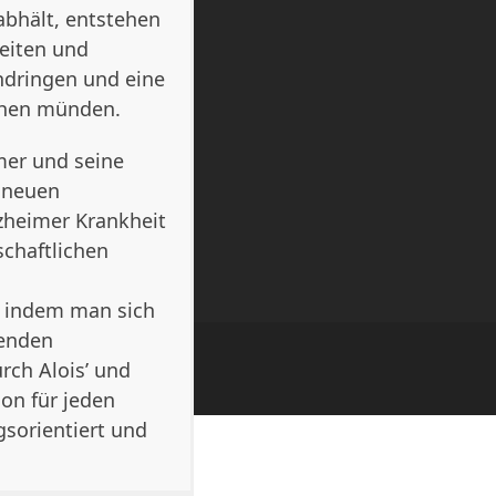
bhält, entstehen
eiten und
hdringen und eine
achen münden.
mer und seine
t neuen
zheimer Krankheit
chaftlichen
n
, indem man sich
enden
rch Alois’ und
on für jeden
gsorientiert und