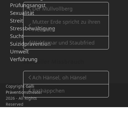
Prüfungsangst
Der Müllvollberg
Sexualität
Streit
Mutter Erde spricht zu ihren
Stressbewältigung
Freunden
Sucht
Waldemar und Staubfried
Suizidprävention
Umwelt
Verführung
Sexueller Missbrauch
Ach Hänsel, oh Hänsel
Copyright
Galli
Rothäppchen
Präventionstheater
2026 - All Rights
Reserved