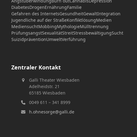
Angstüberwindung
Burn out
Cannabis
Depression
Diabetes
Drogen
Ernährung
Familie
Gefahren des Internets
Gesundheit
Gewalt
Integration
Jugendliche auf der Straße
Konfliktlösung
Medien
Mediensucht
Mobbing
Mythologie
Mülltrennung
Prüfungsangst
Sexualität
Streit
Stressbewältigung
Sucht
Suizidprävention
Umwelt
Verführung
Zentraler Kontakt
Galli Theater Wiesbaden
Adelheidstr. 21
65185 Wiesbaden
0049 611 – 341 8999
h.ohnesorge@galli.de