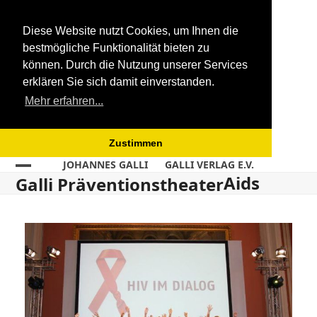
Diese Website nutzt Cookies, um Ihnen die
bestmögliche Funktionalität bieten zu
können. Durch die Nutzung unserer Services
erklären Sie sich damit einverstanden.
Mehr erfahren...
Zustimmen
Skip
JOHANNES GALLI
GALLI VERLAG E.V.
Aids
Open
Close
to
Galli Präventionstheater
content
mobile
mobile
menu
menu