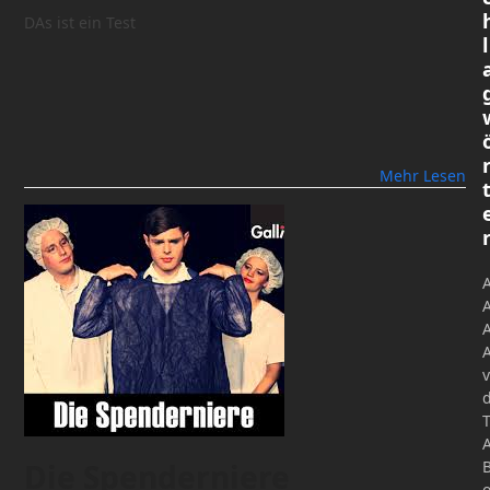
DAs ist ein Test
l
Mehr Lesen
A
A
v
Die Spenderniere
o