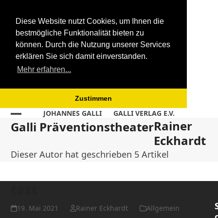
Diese Website nutzt Cookies, um Ihnen die
bestmögliche Funktionalität bieten zu
können. Durch die Nutzung unserer Services
erklären Sie sich damit einverstanden.
Mehr erfahren...
Zustimmen
Skip
JOHANNES GALLI
GALLI VERLAG E.V.
Rainer
Open
Close
to
Galli Präventionstheater
content
Eckhardt
mobile
mobile
Dieser Autor hat geschrieben 5 Artikel
menu
menu
test
19. Mai 2021
Rainer Eckhardt
Allgemein