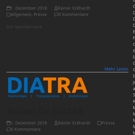
1. Dezember 2018
Rainer Eckhardt
Allgemein
,
Presse
0 Kommentare
D
Die Spenderniere
F
I
Mehr Lesen
I
J
a
S
K
Artikel für DIATRA
1. Dezember 2018
Rainer Eckhardt
Presse
0 Kommentare