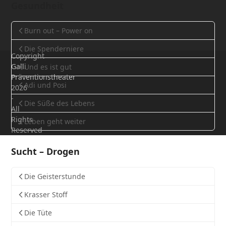
Gesundheit
Burn out – Power on
Die Spenderniere
Copyright
Galli
Und es ist gut
Präventionstheater
Adi und Posi
2026
-
Die Süße des Lebens
All
Rights
Leben geht weiter
Reserved
Sucht – Drogen
Die Geisterstunde
Krasser Stoff
Die Tüte