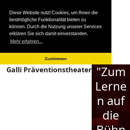
Diese Website nutzt Cookies, um Ihnen die
bestmögliche Funktionalität bieten zu
können. Durch die Nutzung unserer Services
erklären Sie sich damit einverstanden.
Mehr erfahren...
Zustimmen
"Zum
Open
Close
Skip
Galli Präventionstheater
to
mobile
mobile
content
Lerne
menu
menu
n auf
die
Bühn