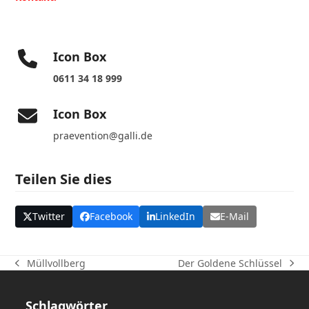
Icon Box
0611 34 18 999
Icon Box
praevention@galli.de
Teilen Sie dies
Twitter
Facebook
LinkedIn
E-Mail
Der Goldene Schlüssel
Müllvollberg
Nächster
vorheriger
Beitrag:
Beitrag:
Schlagwörter