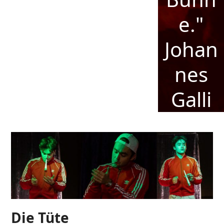
e."
Johan
nes
Galli
Die Tüte