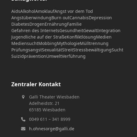
Aids
Alkohol
Amoklauf
Angst vor dem Tod
Angstüberwindung
Burn out
Cannabis
Depression
Diabetes
Drogen
Ernährung
Familie
Gefahren des Internets
Gesundheit
Gewalt
Integration
Jugendliche auf der Straße
Konfliktlösung
Medien
Mediensucht
Mobbing
Mythologie
Mülltrennung
Prüfungsangst
Sexualität
Streit
Stressbewältigung
Sucht
Suizidprävention
Umwelt
Verführung
Zentraler Kontakt
Galli Theater Wiesbaden
Adelheidstr. 21
65185 Wiesbaden
0049 611 – 341 8999
h.ohnesorge@galli.de