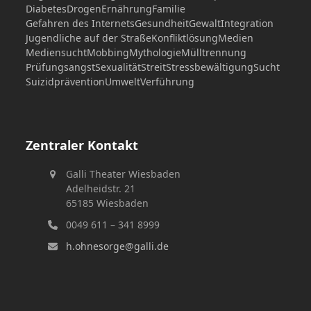
Diabetes
Drogen
Ernährung
Familie
Gefahren des Internets
Gesundheit
Gewalt
Integration
Jugendliche auf der Straße
Konfliktlösung
Medien
Mediensucht
Mobbing
Mythologie
Mülltrennung
Prüfungsangst
Sexualität
Streit
Stressbewältigung
Sucht
Suizidprävention
Umwelt
Verführung
Zentraler Kontakt
Galli Theater Wiesbaden
Adelheidstr. 21
65185 Wiesbaden
0049 611 – 341 8999
h.ohnesorge@galli.de