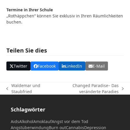
Termine in Ihrer Schule
„Rothäppchen“ können Sie exklusiv in Ihren Räumlichkeiten
buchen.
Teilen Sie dies
Twitter
Facebook
LinkedIn
E-Mail
Waldemar und
Changed Paradise– Das
vorheriger
Nächster
Staubfried
veränderte Paradies
Beitrag:
Beitrag:
Schlagwörter
Aids
Alkohol
Amoklauf
Angst vor dem Tod
Angstüberwindung
Burn out
Cannabis
Depression