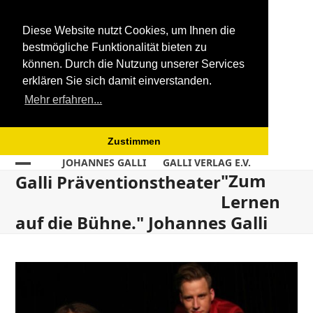
Diese Website nutzt Cookies, um Ihnen die
bestmögliche Funktionalität bieten zu
können. Durch die Nutzung unserer Services
erklären Sie sich damit einverstanden.
Mehr erfahren...
Zustimmen
Skip
JOHANNES GALLI
GALLI VERLAG E.V.
"Zum
Open
Close
to
Galli Präventionstheater
content
Lernen
mobile
mobile
auf die Bühne." Johannes Galli
menu
menu